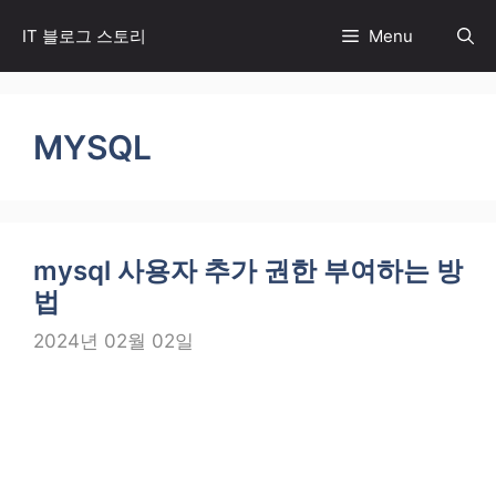
컨
IT 블로그 스토리
Menu
텐
츠
로
MYSQL
건
너
뛰
기
mysql 사용자 추가 권한 부여하는 방
법
2024년 02월 02일