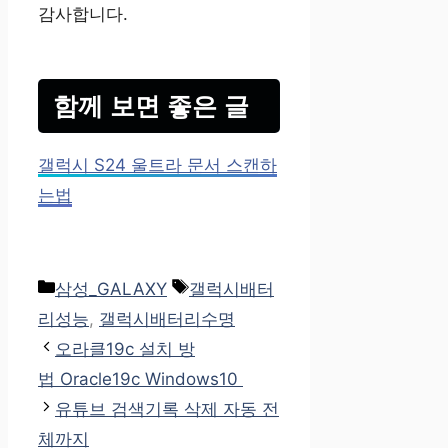
감사합니다.
함께 보면 좋은 글
갤럭시 S24 울트라 문서 스캔하
는법
카
태
삼성_GALAXY
갤럭시배터
테
그
리성능
,
갤럭시배터리수명
고
오라클19c 설치 방
리
법 Oracle19c Windows10
유튜브 검색기록 삭제 자동 전
체까지