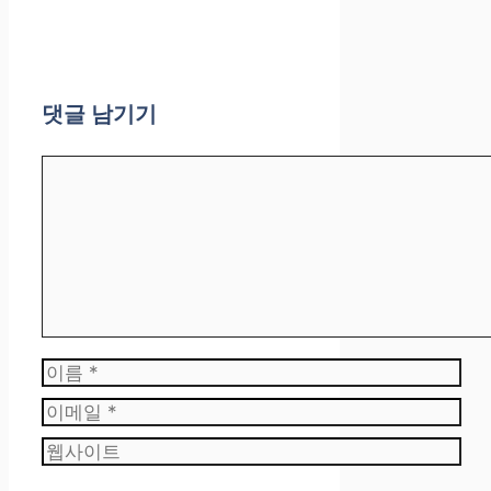
댓글 남기기
댓
글
이
름
이
메
웹
일
사