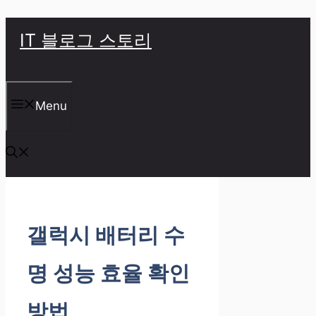
컨
IT 블로그 스토리
텐
츠
로
Menu
건
너
뛰
기
갤럭시 배터리 수
명 성능 효율 확인
방법